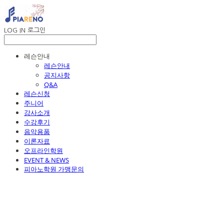
LOG IN
로그인
레슨안내
레슨안내
공지사항
Q&A
레슨신청
주니어
강사소개
수강후기
음악용품
이론자료
오프라인학원
EVENT & NEWS
피아노학원 가맹문의