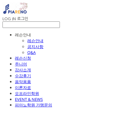
LOG IN
로그인
레슨안내
레슨안내
공지사항
Q&A
레슨신청
주니어
강사소개
수강후기
음악용품
이론자료
오프라인학원
EVENT & NEWS
피아노학원 가맹문의